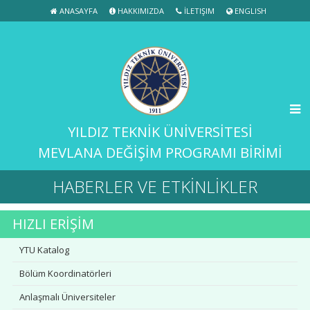
ANASAYFA
HAKKIMIZDA
İLETIŞIM
ENGLISH
YILDIZ TEKNİK ÜNİVERSİTESİ
MEVLANA DEĞİŞİM PROGRAMI BİRİMİ
HABERLER VE ETKİNLİKLER
HIZLI ERİŞİM
YTU Katalog
Bölüm Koordinatörleri
Anlaşmalı Üniversiteler