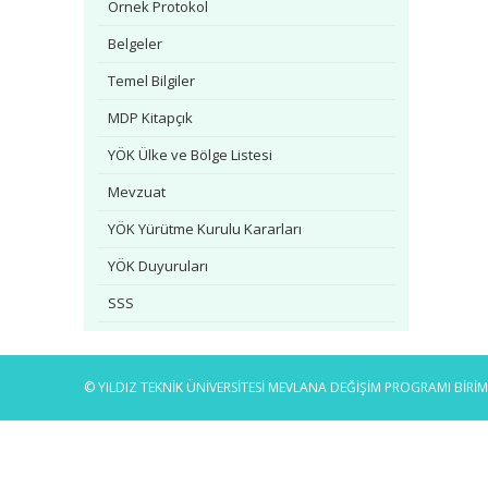
Örnek Protokol
Belgeler
Temel Bilgiler
MDP Kitapçık
YÖK Ülke ve Bölge Listesi
Mevzuat
YÖK Yürütme Kurulu Kararları
YÖK Duyuruları
SSS
İletişim
© YILDIZ TEKNİK ÜNİVERSİTESİ MEVLANA DEĞİŞİM PROGRAMI BİRİMİ. 