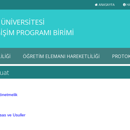
ANASAYFA
HA
 ÜNİVERSİTESİ
İŞİM PROGRAMI BİRİMİ
LİĞİ
ÖĞRETİM ELEMANI HAREKETLİLİĞİ
PROTOK
uat
önetmelik
sas ve Usuller