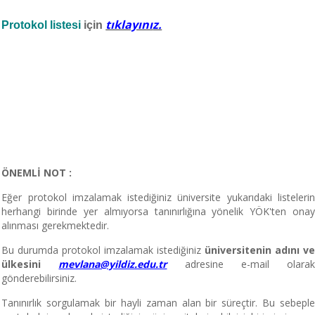
tıklayını
z.
Protokol listesi
için
ÖNEMLİ NOT :
Eğer protokol imzalamak istediğiniz üniversite yukarıdaki listelerin
herhangi birinde yer almıyorsa tanınırlığına yönelik YÖK'ten onay
alınması gerekmektedir.
Bu durumda protokol imzalamak istediğiniz
üniversitenin adını v
ülkesini
mevlana@yildiz.edu.tr
adresine e-mail olara
gönderebilirsiniz.
Tanınırlık sorgulamak bir hayli zaman alan bir süreçtir. Bu sebeple