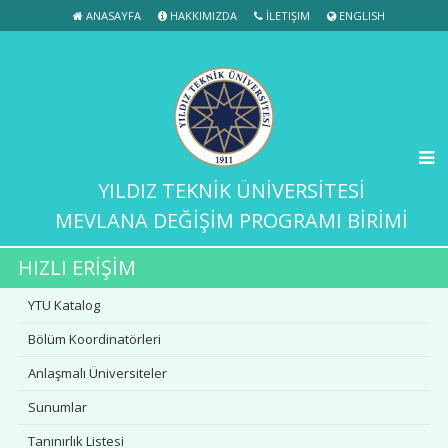
ANASAYFA
HAKKIMIZDA
İLETIŞIM
ENGLISH
YILDIZ TEKNİK ÜNİVERSİTESİ
MEVLANA DEĞİŞİM PROGRAMI BİRİMİ
HIZLI ERİŞİM
YTU Katalog
Bölüm Koordinatörleri
Anlaşmalı Üniversiteler
Sunumlar
Tanınırlık Listesi