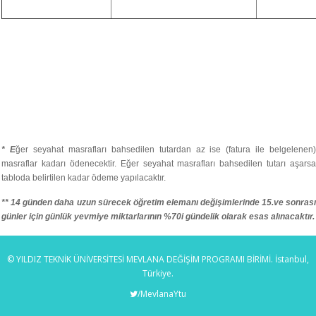
* E
ğer seyahat masrafları bahsedilen tutardan az ise (fatura ile belgelenen
masraflar kadarı ödenecektir. Eğer seyahat masrafları bahsedilen tutarı aşarsa
tabloda belirtilen kadar ödeme yapılacaktır.
** 14 günden daha uzun sürecek öğretim elemanı değişimlerinde 15.ve sonrası
günler için günlük yevmiye miktarlarının %70i gündelik olarak esas alınacaktır.
© YILDIZ TEKNİK ÜNİVERSİTESİ MEVLANA DEĞİŞİM PROGRAMI BİRİMİ. İstanbul,
Türkiye.
/MevlanaYtu