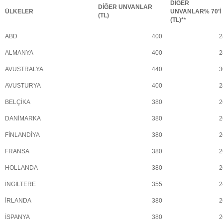
DİĞER
DİĞER UNVANLAR
ÜLKELER
UNVANLAR% 70’İ
(TL)
(TL)**
ABD
400
2
ALMANYA
400
2
AVUSTRALYA
440
3
AVUSTURYA
400
2
BELÇİKA
380
2
DANİMARKA
380
2
FİNLANDİYA
380
2
FRANSA
380
2
HOLLANDA
380
2
İNGİLTERE
355
2
İRLANDA
380
2
İSPANYA
380
2