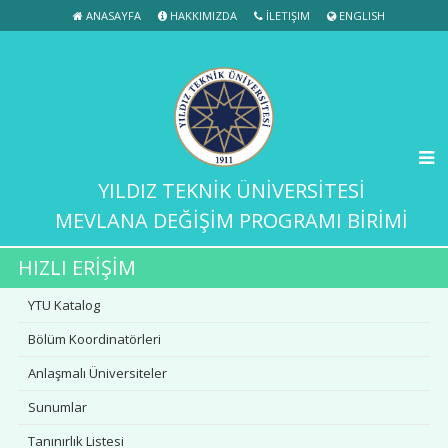
ANASAYFA
HAKKIMIZDA
İLETIŞIM
ENGLISH
YILDIZ TEKNİK ÜNİVERSİTESİ
MEVLANA DEĞİŞİM PROGRAMI BİRİMİ
HIZLI ERİŞİM
YTU Katalog
Bölüm Koordinatörleri
Anlaşmalı Üniversiteler
Sunumlar
Tanınırlık Listesi