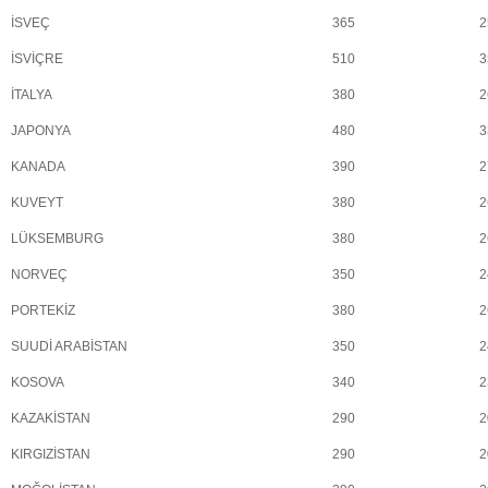
İSVEÇ
365
2
İSVİÇRE
510
3
İTALYA
380
2
JAPONYA
480
3
KANADA
390
2
KUVEYT
380
2
LÜKSEMBURG
380
2
NORVEÇ
350
2
PORTEKİZ
380
2
SUUDİ ARABİSTAN
350
2
KOSOVA
340
2
KAZAKİSTAN
290
2
KIRGIZİSTAN
290
2