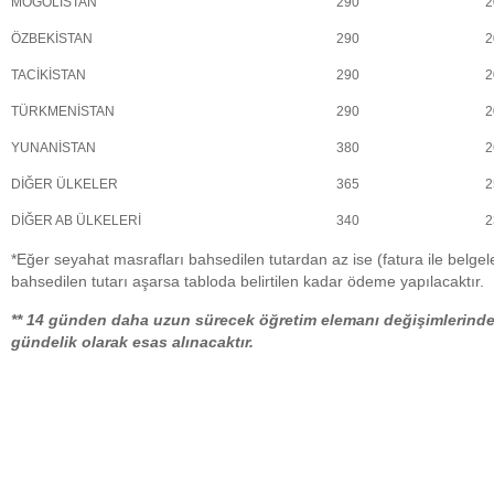
MOĞOLİSTAN
290
2
ÖZBEKİSTAN
290
2
TACİKİSTAN
290
2
TÜRKMENİSTAN
290
2
YUNANİSTAN
380
2
DİĞER ÜLKELER
365
2
DİĞER AB ÜLKELERİ
340
2
*Eğer seyahat masrafları bahsedilen tutardan az ise (fatura ile belge
bahsedilen tutarı aşarsa tabloda belirtilen kadar ödeme yapılacaktır.
** 14 günden daha uzun sürecek öğretim elemanı değişimlerinde 
gündelik olarak esas alınacaktır.